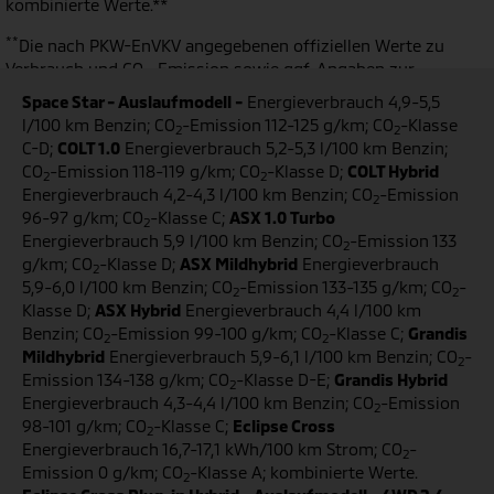
kombinierte Werte.**
**
Die nach PKW-EnVKV angegebenen offiziellen Werte zu
Verbrauch und CO
-Emission sowie ggf. Angaben zur
2
Reichweite wurden nach dem vorgeschriebenen
Space Star - Auslaufmodell -
Energieverbrauch 4,9-5,5
Messverfahren WLTP ermittelt. Die tatsächlichen Werte zum
l/100 km Benzin; CO
-Emission 112-125 g/km; CO
-Klasse
2
2
Verbrauch elektrischer Energie / Kraftstoff, ggf. zur Reichweite
C-D;
COLT 1.0
Energieverbrauch 5,2-5,3 l/100 km Benzin;
und den CO
-Emissionen hängen ab von individueller
2
CO
-Emission 118-119 g/km; CO
-Klasse D;
COLT Hybrid
2
2
Fahrweise, Straßen-, Verkehrs- und Wetterbedingungen,
Energieverbrauch 4,2-4,3 l/100 km Benzin; CO
-Emission
2
Klimaanlageneinsatz etc.
Dies und zusätzliche Ausstattungen
96-97 g/km; CO
-Klasse C;
ASX 1.0 Turbo
2
sowie Zubehör können zu höheren als den angegebenen
Energieverbrauch 5,9 l/100 km Benzin; CO
-Emission 133
2
Verbrauchs- sowie CO
-Werten sowie ggf. einer geringeren als
2
g/km; CO
-Klasse D;
ASX Mildhybrid
Energieverbrauch
2
der angegebenen elektrischen Reichweite führen.
Gewichtete
5,9-6,0 l/100 km Benzin; CO
-Emission 133-135 g/km; CO
-
2
2
Werte sind Mittelwerte für Kraftstoff- und Stromverbrauch
Klasse D;
ASX Hybrid
Energieverbrauch 4,4 l/100 km
von extern aufladbaren Hybridelektrofahrzeugen bei
Benzin; CO
-Emission 99-100 g/km; CO
-Klasse C;
Grandis
2
2
durchschnittlichem Nutzungsprofil und täglichem Laden der
Mildhybrid
Energieverbrauch 5,9-6,1 l/100 km Benzin; CO
-
2
Batterie.
Emission 134-138 g/km; CO
-Klasse D-E;
Grandis Hybrid
2
Energieverbrauch 4,3-4,4 l/100 km Benzin; CO
-Emission
2
Preis- und Ausstattungsänderungen vorbehalten.
98-101 g/km; CO
-Klasse C;
Eclipse Cross
2
Durch den europaweiten Vertrieb unserer Fahrzeuge können
Energieverbrauch 16,7-17,1 kWh/100 km Strom; CO
-
2
sich Ausstattungsdetails länderspezifisch unterscheiden. Die
Emission 0 g/km; CO
-Klasse A; kombinierte Werte.
2
Abbildungen auf dieser Website zeigen teilweise