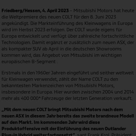
Friedberg/Hessen, 4. April 2023
– Mitsubishi Motors hat heute
die Weltpremiere des neuen COLT für den 8. Juni 2023
angekündigt. Die Markteinführung des Kleinwagens in Europa
wird im Herbst 2023 erfolgen. Der COLT wurde eigens für
Europa entwickelt und verfügt über zahlreiche fortschrittliche
Technologien. Damit ergänzt er zusätzlich zum neuen ASX, der
als kompakter SUV ab April in die deutschen Showrooms
kommen wird, das Angebot von Mitsubishi im wichtigen
europäischen B-Segment .
Erstmals in den 1960er Jahren eingeführt und seither weltweit
für Kleinwagen verwendet, zählt der Name COLT zu den
bekanntesten Markenzeichen von Mitsubishi Motors,
insbesondere in Europa. Hier wurden zwischen 2004 und 2014
mehr als 400 000* Fahrzeuge der letzten Generation verkauft.
„Mit dem neuen COLT bringt Mitsubishi Motors nach dem
neuen ASX in diesem Jahr bereits das zweite brandneue Modell
auf den Markt. Im kommenden Jahr wird diese
Produktoffensive mit der Einführung des neuen Outlander
Plug-in Hybrid weiter fortgesetzt“
, sagt Frank Krol, Präsident