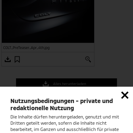
COLT_PreTeaser_Apr_4th.jpg
Alles herunterladen
Nutzungsbedingungen - private und
Über Mitsubishi
redaktionelle Nutzung
Die Mitsubishi Motors Corporation ist der älteste Automobil-
Die Inhalte dürfen heruntergeladen, genutzt und mit
Serienhersteller Japans. Bereits 1917 fertigte das Unternehmen
Dritten geteilt werden, sofern die Inhalte nicht
das serienfähige Modell A in Kobe, es wurde von einem 2,8-
bearbeitet, im Ganzen und ausschließlich für private