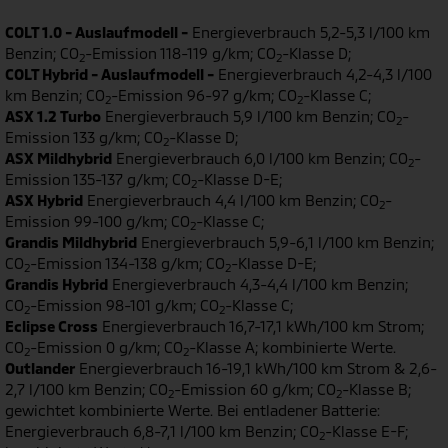
COLT 1.0 - Auslaufmodell -
Energieverbrauch 5,2-5,3 l/100 km
Benzin; CO
-Emission 118-119 g/km; CO
-Klasse D;
2
2
COLT Hybrid - Auslaufmodell -
Energieverbrauch 4,2-4,3 l/100
km Benzin; CO
-Emission 96-97 g/km; CO
-Klasse C;
2
2
ASX 1.2 Turbo
Energieverbrauch 5,9 l/100 km Benzin; CO
-
2
Emission 133 g/km; CO
-Klasse D;
2
ASX Mildhybrid
Energieverbrauch 6,0 l/100 km Benzin; CO
-
2
Emission 135-137 g/km; CO
-Klasse D-E;
2
ASX Hybrid
Energieverbrauch 4,4 l/100 km Benzin; CO
-
2
Emission 99-100 g/km; CO
-Klasse C;
2
Grandis Mildhybrid
Energieverbrauch 5,9-6,1 l/100 km Benzin;
CO
-Emission 134-138 g/km; CO
-Klasse D-E;
2
2
Grandis Hybrid
Energieverbrauch 4,3-4,4 l/100 km Benzin;
CO
-Emission 98-101 g/km; CO
-Klasse C;
2
2
Eclipse Cross
Energieverbrauch 16,7-17,1 kWh/100 km Strom;
CO
-Emission 0 g/km; CO
-Klasse A; kombinierte Werte.
2
2
Outlander
Energieverbrauch 16-19,1 kWh/100 km Strom & 2,6-
2,7 l/100 km Benzin; CO
-Emission 60 g/km; CO
-Klasse B;
2
2
gewichtet kombinierte Werte. Bei entladener Batterie:
Energieverbrauch 6,8-7,1 l/100 km Benzin; CO
-Klasse E-F;
2