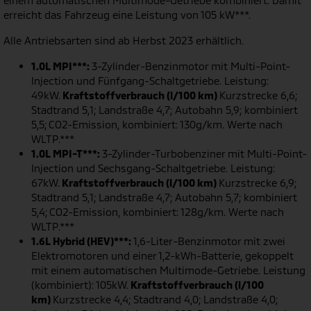
einem automatischen Multimode-Getriebe kombiniert. Damit
erreicht das Fahrzeug eine Leistung von 105 kW***.
Alle Antriebsarten sind ab Herbst 2023 erhältlich.
1.0L MPI***:
3-Zylinder-Benzinmotor mit Multi-Point-
Injection und Fünfgang-Schaltgetriebe. Leistung:
49kW.
Kraftstoffverbrauch (l/100 km)
Kurzstrecke 6,6;
Stadtrand 5,1; Landstraße 4,7; Autobahn 5,9; kombiniert
5,5; CO2-Emission, kombiniert: 130g/km. Werte nach
WLTP.***
1.0L MPI-T***:
3-Zylinder-Turbobenziner mit Multi-Point-
Injection und Sechsgang-Schaltgetriebe. Leistung:
67kW.
Kraftstoffverbrauch (l/100 km)
Kurzstrecke 6,9;
Stadtrand 5,1; Landstraße 4,7; Autobahn 5,7; kombiniert
5,4; CO2-Emission, kombiniert: 128g/km. Werte nach
WLTP.***
1.6L Hybrid (HEV)***:
1,6-Liter-Benzinmotor mit zwei
Elektromotoren und einer 1,2-kWh-Batterie, gekoppelt
mit einem automatischen Multimode-Getriebe. Leistung
(kombiniert): 105kW.
Kraftstoffverbrauch (l/100
km)
Kurzstrecke 4,4; Stadtrand 4,0; Landstraße 4,0;