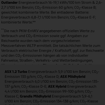
Outlander
Energieverbrauch 16-19,1 kWh/100 km Strom & 2,6-
2,7 l/100 km Benzin; CO
-Emission 60 g/km; CO
-Klasse B;
2
2
gewichtet kombinierte Werte. Bei entladener Batterie:
Energieverbrauch 6,8-7,1 l/100 km Benzin; CO
-Klasse E-F;
2
kombinierte Werte.**
**
Die nach PKW-EnVKV angegebenen offiziellen Werte zu
Verbrauch und CO
-Emission sowie ggf. Angaben zur
2
Reichweite wurden nach dem vorgeschriebenen
Messverfahren WLTP ermittelt. Die tatsächlichen Werte zum
Verbrauch elektrischer Energie / Kraftstoff, ggf. zur Reichweite
und den CO
-Emissionen hängen ab von individueller
2
Fahrweise, Straßen-, Verkehrs- und Wetterbedingungen,
Klimaanlageneinsatz etc.
Dies und zusätzliche Ausstattungen
sowie Zubehör können zu höheren als den angegebenen
ASX 1.2 Turbo
Energieverbrauch 5,9 l/100 km Benzin; CO
-
2
Verbrauchs- sowie CO
-Werten sowie ggf. einer geringeren als
Emission 133 g/km; CO
-Klasse D;
ASX Mildhybrid
2
2
der angegebenen elektrischen Reichweite führen.
Gewichtete
Energieverbrauch 6,0 l/100 km Benzin; CO
-Emission 135-
2
Werte sind Mittelwerte für Kraftstoff- und Stromverbrauch
137 g/km; CO
-Klasse D-E;
ASX Hybrid
Energieverbrauch
2
von extern aufladbaren Hybridelektrofahrzeugen bei
4,4 l/100 km Benzin; CO
-Emission 99-100 g/km; CO
-
2
2
durchschnittlichem Nutzungsprofil und täglichem Laden der
Klasse C;
Grandis Mildhybrid
Energieverbrauch 5,9-6,1
Batterie.
l/100 km Benzin; CO
-Emission 134-138 g/km; CO
-Klasse
2
2