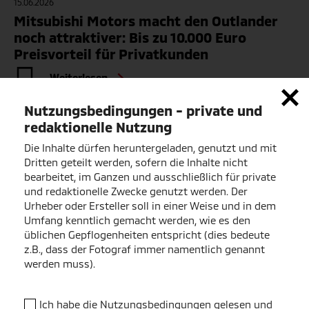
15.06.2026
Mitsubishi Motors macht den Outlander
noch attraktiver: Bis zu 10.000 Euro
Preisvorteil für Privatkunden
Weiterlesen
Nutzungsbedingungen - private und
Schnellkontakt
redaktionelle Nutzung
Die Inhalte dürfen heruntergeladen, genutzt und mit
Dritten geteilt werden, sofern die Inhalte nicht
Jörg Machalitzky
bearbeitet, im Ganzen und ausschließlich für private
Manager Presse und Öffentlichkeitsarbeit
und redaktionelle Zwecke genutzt werden. Der
Urheber oder Ersteller soll in einer Weise und in dem
+49 60 31 6896 - 570
Umfang kenntlich gemacht werden, wie es den
üblichen Gepflogenheiten entspricht (dies bedeute
z.B., dass der Fotograf immer namentlich genannt
werden muss).
Stefan Büttner
Presse und Öffentlichkeitsarbeit / Testwagen /
Technik / Clubbetreuung
Ich habe die Nutzungsbedingungen gelesen und