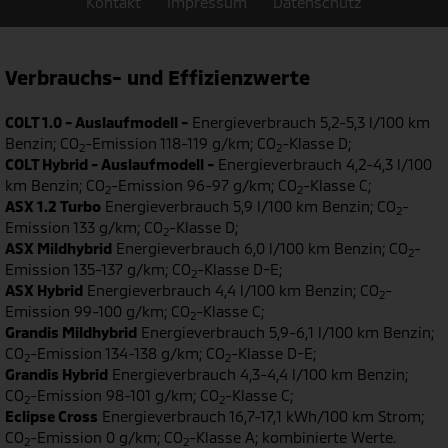
Kontakt
Impressum
Datenschutz
Verbrauchs- und Effizienzwerte
COLT 1.0 - Auslaufmodell -
Energieverbrauch 5,2-5,3 l/100 km
Benzin; CO
-Emission 118-119 g/km; CO
-Klasse D;
2
2
COLT Hybrid - Auslaufmodell -
Energieverbrauch 4,2-4,3 l/100
km Benzin; CO
-Emission 96-97 g/km; CO
-Klasse C;
2
2
ASX 1.2 Turbo
Energieverbrauch 5,9 l/100 km Benzin; CO
-
2
Emission 133 g/km; CO
-Klasse D;
2
ASX Mildhybrid
Energieverbrauch 6,0 l/100 km Benzin; CO
-
2
Emission 135-137 g/km; CO
-Klasse D-E;
2
ASX Hybrid
Energieverbrauch 4,4 l/100 km Benzin; CO
-
2
Emission 99-100 g/km; CO
-Klasse C;
2
Grandis Mildhybrid
Energieverbrauch 5,9-6,1 l/100 km Benzin;
CO
-Emission 134-138 g/km; CO
-Klasse D-E;
2
2
Grandis Hybrid
Energieverbrauch 4,3-4,4 l/100 km Benzin;
CO
-Emission 98-101 g/km; CO
-Klasse C;
2
2
Eclipse Cross
Energieverbrauch 16,7-17,1 kWh/100 km Strom;
CO
-Emission 0 g/km; CO
-Klasse A; kombinierte Werte.
2
2