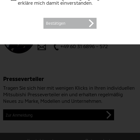
+49 60 31 6896 - 571
erkläre mich damit einverstanden.
Bestätigen
Stefan Seibert
Referent Presse- & Öffentlichkeitsarbeit
+49 60 31 6896 - 572
Presseverteiler
Tragen Sie sich hier mit wenigen Klicks in Ihren individuellen
Mitsubishi Presseverteiler ein und erhalten regelmäßig
Neues zu Marke, Modellen und Unternehmen.
Zur Anmeldung